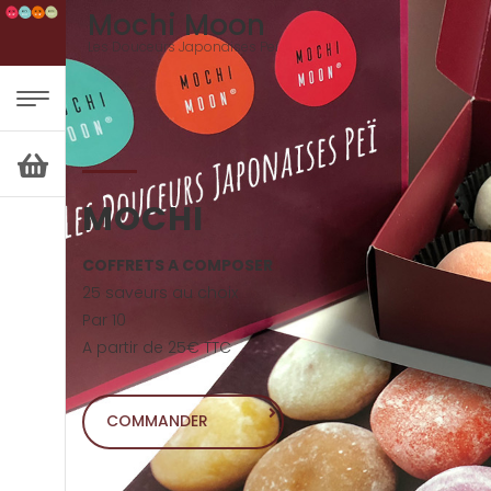
Mochi Moon
Les Douceurs Japonaises Peï
MOCHI
COFFRETS A COMPOSER
25 saveurs au choix
Par 10
A partir de 25€ TTC
COMMANDER