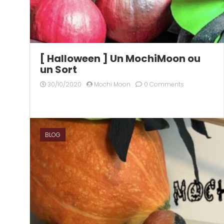
[ Halloween ] Un MochiMoon ou
un Sort
30/10/2020
Mochi Moon
0 Comments
BLOG