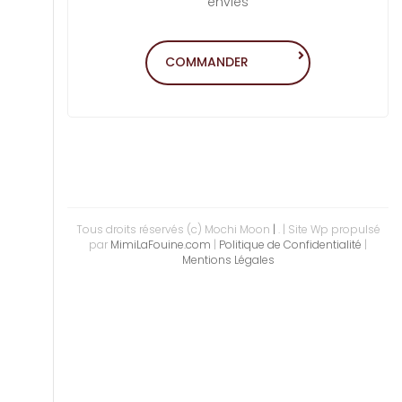
envies
COMMANDER
Tous droits réservés (c) Mochi Moon
|
.
| Site Wp propulsé
par
MimiLaFouine.com
|
Politique de Confidentialité
|
Mentions Légales