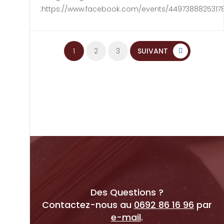
:https://www.facebook.com/events/4497388825317
Navigation des artic
1
2
3
SUIVANT
Des Questions ?
Contactez-nous au
0692 86 16 96
par
e-mail
.