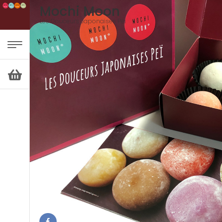
Mochi Moon
Les Douceurs Japonaises Peï