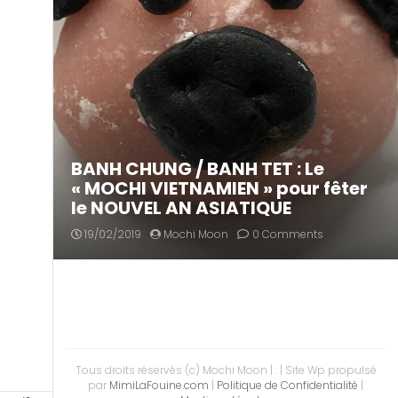
BANH CHUNG / BANH TET : Le
« MOCHI VIETNAMIEN » pour fêter
le NOUVEL AN ASIATIQUE
19/02/2019
Mochi Moon
0 Comments
Tous droits réservés (c) Mochi Moon | .
| Site Wp propulsé
par
MimiLaFouine.com
|
Politique de Confidentialité
|