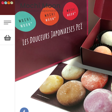
Mochi Moon
Les Douceurs Japonaises Peï